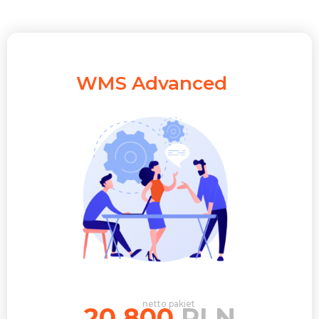
WMS Advanced
netto pakiet
20 800
PLN