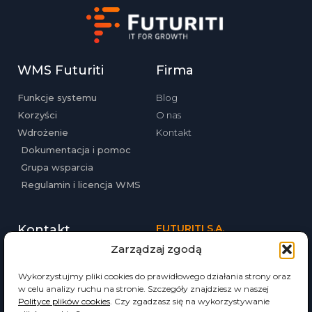
WMS Futuriti
Firma
Funkcje systemu
Blog
Korzyści
O nas
Wdrożenie
Kontakt
Dokumentacja i pomoc
Grupa wsparcia
Regulamin i licencja WMS
Kontakt
FUTURITI S.A.
Zarządzaj zgodą
ul. Babińskiego 69
Tel. (12) 357-20-02
30-393 Kraków
Email: biuro@futuriti.pl
futuriti.pl
Wykorzystujmy pliki cookies do prawidłowego działania strony oraz
w celu analizy ruchu na stronie. Szczegóły znajdziesz w naszej
Polityce plików cookies
. Czy zgadzasz się na wykorzystywanie