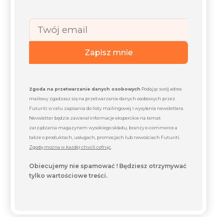
Zapisz mnie
Zgoda na przetwarzanie danych osobowych
Podając swój adres
mailowy zgadzasz się na przetwarzanie danych osobowych przez
Futuriti w celu zapisania do listy mailingowej i wysyłania newslettera.
Newsletter będzie zawierał informacje eksperckie na temat
zarządzania magazynem wysokiego składu, branży e-commerce a
także o produktach, usługach, promocjach lub nowościach Futuriti.
Zgodę można w każdej chwili cofnąć
.
Obiecujemy nie spamować ! Będziesz otrzymywać
tylko wartościowe treści.