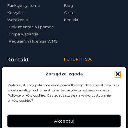
Funkcje systemu
Blog
Korzyści
O nas
Wdrożenie
Kontakt
Dokumentacja i pomoc
Grupa wsparcia
Regulamin i licencja WMS
Kontakt
FUTURITI S.A.
ul. Babińskiego 69
Tel. (12) 357-20-02
Zarządzaj zgodą
30-393 Kraków
Email: biuro@futuriti.pl
futuriti.pl
Wykorzystujmy pliki cookies do prawidłowego działania strony oraz
w celu analizy ruchu na stronie. Szczegóły znajdziesz w naszej
Polityce plików cookies
. Czy zgadzasz się na wykorzystywanie
plików cookies?
Akceptuj
© 2022 Wszelkie prawa zastrzeżone