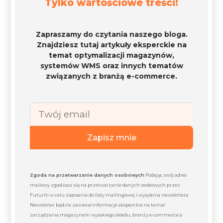
Tylko wartościowe treści!
Zapraszamy do czytania naszego bloga.
Znajdziesz tutaj artykuły eksperckie na
temat optymalizacji magazynów,
systemów WMS oraz innych tematów
związanych z branżą e-commerce.
Zapisz mnie
Zgoda na przetwarzanie danych osobowych
Podając swój adres
mailowy zgadzasz się na przetwarzanie danych osobowych przez
Futuriti w celu zapisania do listy mailingowej i wysyłania newslettera.
Newsletter będzie zawierał informacje eksperckie na temat
zarządzania magazynem wysokiego składu, branży e-commerce a