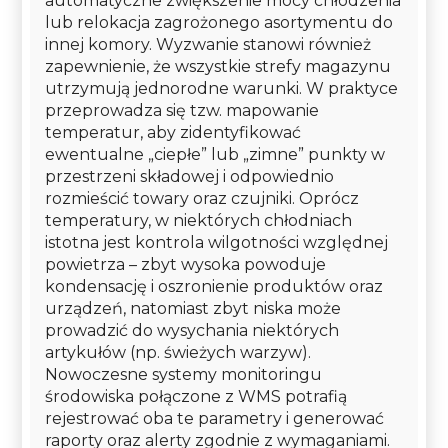
automatyczne zwiększenie mocy chłodzenia
lub relokacja zagrożonego asortymentu do
innej komory. Wyzwanie stanowi również
zapewnienie, że wszystkie strefy magazynu
utrzymują jednorodne warunki. W praktyce
przeprowadza się tzw. mapowanie
temperatur, aby zidentyfikować
ewentualne „ciepłe” lub „zimne” punkty w
przestrzeni składowej i odpowiednio
rozmieścić towary oraz czujniki. Oprócz
temperatury, w niektórych chłodniach
istotna jest kontrola wilgotności względnej
powietrza – zbyt wysoka powoduje
kondensację i oszronienie produktów oraz
urządzeń, natomiast zbyt niska może
prowadzić do wysychania niektórych
artykułów (np. świeżych warzyw).
Nowoczesne systemy monitoringu
środowiska połączone z WMS potrafią
rejestrować oba te parametry i generować
raporty oraz alerty zgodnie z wymaganiami.