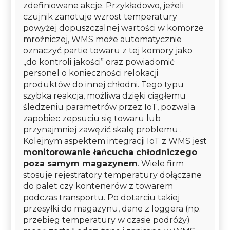
zdefiniowane akcje. Przykładowo, jeżeli
czujnik zanotuje wzrost temperatury
powyżej dopuszczalnej wartości w komorze
mroźniczej, WMS może automatycznie
oznaczyć partie towaru z tej komory jako
„do kontroli jakości” oraz powiadomić
personel o konieczności relokacji
produktów do innej chłodni. Tego typu
szybka reakcja, możliwa dzięki ciągłemu
śledzeniu parametrów przez IoT, pozwala
zapobiec zepsuciu się towaru lub
przynajmniej zawęzić skalę problemu .
Kolejnym aspektem integracji IoT z WMS jest
monitorowanie łańcucha chłodniczego
poza samym magazynem
. Wiele firm
stosuje rejestratory temperatury dołączane
do palet czy kontenerów z towarem
podczas transportu. Po dotarciu takiej
przesyłki do magazynu, dane z loggera (np.
przebieg temperatury w czasie podróży)