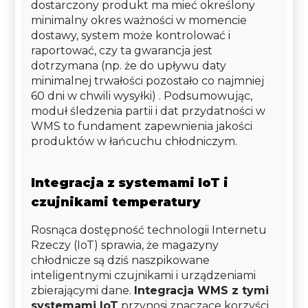
dostarczony produkt ma mieć określony
minimalny okres ważności w momencie
dostawy, system może kontrolować i
raportować, czy ta gwarancja jest
dotrzymana (np. że do upływu daty
minimalnej trwałości pozostało co najmniej
60 dni w chwili wysyłki) . Podsumowując,
moduł śledzenia partii i dat przydatności w
WMS to fundament zapewnienia jakości
produktów w łańcuchu chłodniczym.
Integracja z systemami IoT i
czujnikami temperatury
Rosnąca dostępność technologii Internetu
Rzeczy (IoT) sprawia, że magazyny
chłodnicze są dziś naszpikowane
inteligentnymi czujnikami i urządzeniami
zbierającymi dane.
Integracja WMS z tymi
systemami IoT
przynosi znaczące korzyści