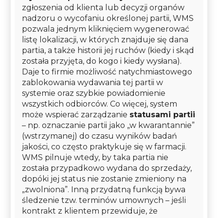
zgłoszenia od klienta lub decyzji organów
nadzoru o wycofaniu określonej partii, WMS
pozwala jednym kliknięciem wygenerować
listę lokalizacji, w których znajduje się dana
partia, a także historii jej ruchów (kiedy i skąd
została przyjęta, do kogo i kiedy wysłana).
Daje to firmie możliwość natychmiastowego
zablokowania wydawania tej partii w
systemie oraz szybkie powiadomienie
wszystkich odbiorców. Co więcej, system
może wspierać zarządzanie
statusami partii
– np. oznaczanie partii jako „w kwarantannie”
(wstrzymanej) do czasu wyników badań
jakości, co często praktykuje się w farmacji.
WMS pilnuje wtedy, by taka partia nie
została przypadkowo wydana do sprzedaży,
dopóki jej status nie zostanie zmieniony na
„zwolniona”. Inną przydatną funkcją bywa
śledzenie tzw. terminów umownych – jeśli
kontrakt z klientem przewiduje, że