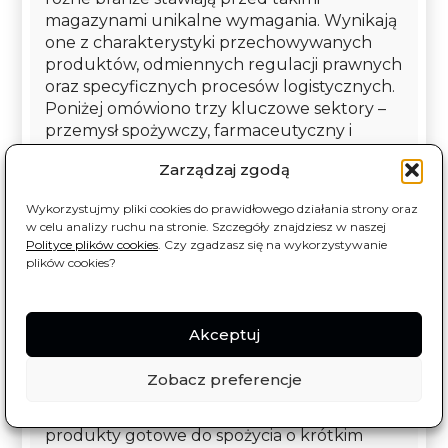
magazynami unikalne wymagania. Wynikają
one z charakterystyki przechowywanych
produktów, odmiennych regulacji prawnych
oraz specyficznych procesów logistycznych.
Poniżej omówiono trzy kluczowe sektory –
przemysł spożywczy, farmaceutyczny i
chemiczny – koncentrując się na ich
Zarządzaj zgodą
potrzebach i wyzwaniach związanych z
WMS w chłodniach.
Wykorzystujmy pliki cookies do prawidłowego działania strony oraz
w celu analizy ruchu na stronie. Szczegóły znajdziesz w naszej
Polityce plików cookies
. Czy zgadzasz się na wykorzystywanie
Przemysł spożywczy –
plików cookies?
bezpieczeństwo żywności i HACCP
Branża spożywcza jest prawdopodobnie
Akceptuj
najbardziej oczywistym użytkownikiem
magazynów chłodniczych. Przechowywane
Zobacz preferencje
są tu zarówno surowce (np. mrożone
warzywa, koncentraty soków, mięso), jak i
produkty gotowe do spożycia o krótkim