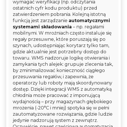
wymagać weryfikacji (np. odczytania
ostatnich cyfr kodu produktu) przed
zatwierdzeniem pobrania. Kolejną istotną
funkcją jest zarządzanie
automatycznymi
systemami składowania
– np. regałami
mobilnymi. W mroźniach często instaluje się
regały przesuwne, które poruszają się po
szynach, udostępniając korytarz tylko tam,
gdzie aktualnie jest potrzebny dostęp do
towaru. WMS nadzoruje logikę otwierania i
zamykania tych alejek: grupuje zlecenia tak,
by zminimalizować konieczność ciągłego
przesuwania regałów, i zapewnia, że
operatorzy lub roboty mają skoordynowany
dostęp. Dzięki integracji WMS z automatyką
chłodnia może pracować z imponującą
wydajnością – przy magazynach głębokiego
mrożenia (-20°C i mniej) spotyka się w pełni
zautomatyzowane rozwiązania, gdzie ludzie
jedynie nadzorują system z zewnątrz.
Oczywiście, nawet częściowa automatyzacja