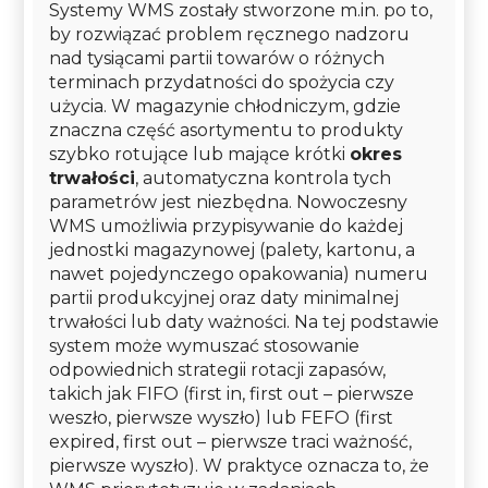
Systemy WMS zostały stworzone m.in. po to,
by rozwiązać problem ręcznego nadzoru
nad tysiącami partii towarów o różnych
terminach przydatności do spożycia czy
użycia. W magazynie chłodniczym, gdzie
znaczna część asortymentu to produkty
szybko rotujące lub mające krótki
okres
trwałości
, automatyczna kontrola tych
parametrów jest niezbędna. Nowoczesny
WMS umożliwia przypisywanie do każdej
jednostki magazynowej (palety, kartonu, a
nawet pojedynczego opakowania) numeru
partii produkcyjnej oraz daty minimalnej
trwałości lub daty ważności. Na tej podstawie
system może wymuszać stosowanie
odpowiednich strategii rotacji zapasów,
takich jak FIFO (first in, first out – pierwsze
weszło, pierwsze wyszło) lub FEFO (first
expired, first out – pierwsze traci ważność,
pierwsze wyszło). W praktyce oznacza to, że