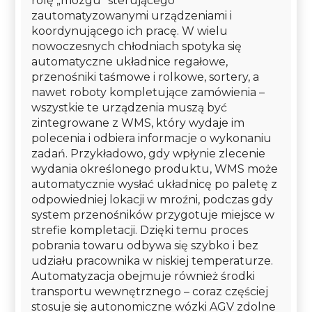
rolę „mózgu” sterującego
zautomatyzowanymi urządzeniami i
koordynującego ich pracę. W wielu
nowoczesnych chłodniach spotyka się
automatyczne układnice regałowe,
przenośniki taśmowe i rolkowe, sortery, a
nawet roboty kompletujące zamówienia –
wszystkie te urządzenia muszą być
zintegrowane z WMS, który wydaje im
polecenia i odbiera informacje o wykonaniu
zadań. Przykładowo, gdy wpłynie zlecenie
wydania określonego produktu, WMS może
automatycznie wysłać układnicę po paletę z
odpowiedniej lokacji w mroźni, podczas gdy
system przenośników przygotuje miejsce w
strefie kompletacji. Dzięki temu proces
pobrania towaru odbywa się szybko i bez
udziału pracownika w niskiej temperaturze.
Automatyzacja obejmuje również środki
transportu wewnętrznego – coraz częściej
stosuje się autonomiczne wózki AGV zdolne