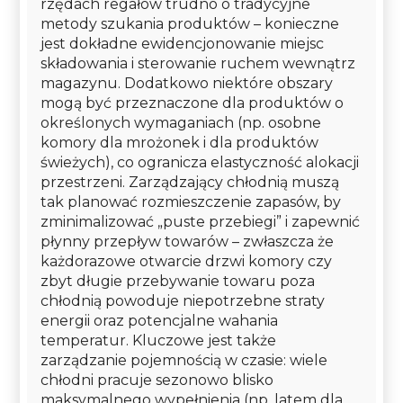
rzędach regałów trudno o tradycyjne
metody szukania produktów – konieczne
jest dokładne ewidencjonowanie miejsc
składowania i sterowanie ruchem wewnątrz
magazynu. Dodatkowo niektóre obszary
mogą być przeznaczone dla produktów o
określonych wymaganiach (np. osobne
komory dla mrożonek i dla produktów
świeżych), co ogranicza elastyczność alokacji
przestrzeni. Zarządzający chłodnią muszą
tak planować rozmieszczenie zapasów, by
zminimalizować „puste przebiegi” i zapewnić
płynny przepływ towarów – zwłaszcza że
każdorazowe otwarcie drzwi komory czy
zbyt długie przebywanie towaru poza
chłodnią powoduje niepotrzebne straty
energii oraz potencjalne wahania
temperatur. Kluczowe jest także
zarządzanie pojemnością w czasie: wiele
chłodni pracuje sezonowo blisko
maksymalnego wypełnienia (np. latem dla