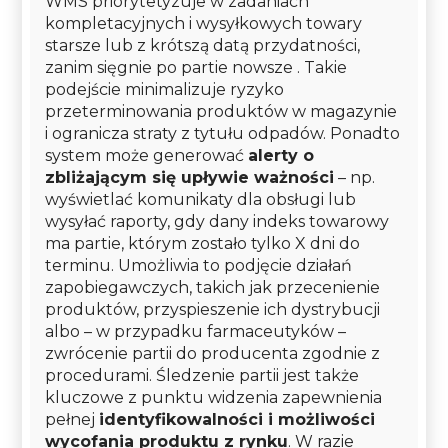
WMS priorytetyzuje w zadaniach
kompletacyjnych i wysyłkowych towary
starsze lub z krótszą datą przydatności,
zanim sięgnie po partie nowsze . Takie
podejście minimalizuje ryzyko
przeterminowania produktów w magazynie
i ogranicza straty z tytułu odpadów. Ponadto
system może generować
alerty o
zbliżającym się upływie ważności
– np.
wyświetlać komunikaty dla obsługi lub
wysyłać raporty, gdy dany indeks towarowy
ma partie, którym zostało tylko X dni do
terminu. Umożliwia to podjęcie działań
zapobiegawczych, takich jak przecenienie
produktów, przyspieszenie ich dystrybucji
albo – w przypadku farmaceutyków –
zwrócenie partii do producenta zgodnie z
procedurami. Śledzenie partii jest także
kluczowe z punktu widzenia zapewnienia
pełnej
identyfikowalności i możliwości
wycofania produktu z rynku
. W razie