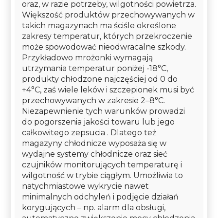
oraz, w razie potrzeby, wilgotności powietrza.
Większość produktów przechowywanych w
takich magazynach ma ściśle określone
zakresy temperatur, których przekroczenie
może spowodować nieodwracalne szkody.
Przykładowo mrożonki wymagają
utrzymania temperatur poniżej -18°C,
produkty chłodzone najczęściej od 0 do
+4°C, zaś wiele leków i szczepionek musi być
przechowywanych w zakresie 2–8°C.
Niezapewnienie tych warunków prowadzi
do pogorszenia jakości towaru lub jego
całkowitego zepsucia . Dlatego też
magazyny chłodnicze wyposaża się w
wydajne systemy chłodnicze oraz sieć
czujników monitorujących temperaturę i
wilgotność w trybie ciągłym. Umożliwia to
natychmiastowe wykrycie nawet
minimalnych odchyleń i podjęcie działań
korygujących – np. alarm dla obsługi,