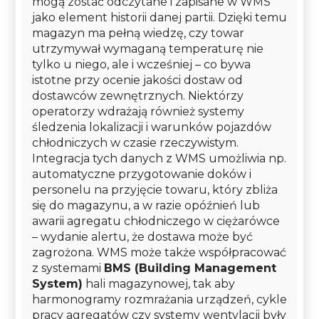
mogą zostać odczytane i zapisane w WMS
jako element historii danej partii. Dzięki temu
magazyn ma pełną wiedzę, czy towar
utrzymywał wymaganą temperaturę nie
tylko u niego, ale i wcześniej – co bywa
istotne przy ocenie jakości dostaw od
dostawców zewnętrznych. Niektórzy
operatorzy wdrażają również systemy
śledzenia lokalizacji i warunków pojazdów
chłodniczych w czasie rzeczywistym.
Integracja tych danych z WMS umożliwia np.
automatyczne przygotowanie doków i
personelu na przyjęcie towaru, który zbliża
się do magazynu, a w razie opóźnień lub
awarii agregatu chłodniczego w ciężarówce
– wydanie alertu, że dostawa może być
zagrożona. WMS może także współpracować
z systemami
BMS (Building Management
System)
hali magazynowej, tak aby
harmonogramy rozmrażania urządzeń, cykle
pracy agregatów czy systemy wentylacji były