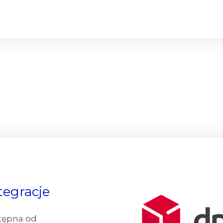
tegracje
stępna od