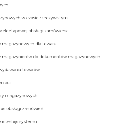
lnych
azynowych w czasie rzeczywistym
ieloetapowej obsługi zamówienia
ów magazynowych dla towaru
ie magazynierów do dokumentów magazynowych
i wydawania towarów
yniera
uszy magazynowych
zas obsługi zamówień
e interfejs systemu