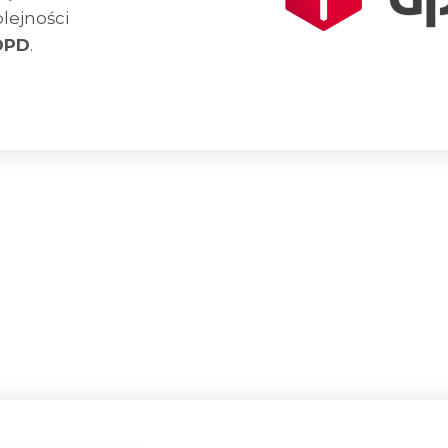
lejności
DPD
.