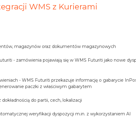
tegracji WMS z Kurierami
rahentów, magazynów oraz dokumentów magazynowych
riti - zamówienia pojawiają się w WMS Futuriti jako nowe dys
eniach - WMS Futuriti przekazuje informację o gabarycie InPo
enerowanie paczki z właściwym gabarytem
dokładnością do partii, cech, lokalizacji
matycznej weryfikacji dyspozycji m.in. z wykorzystaniem AI