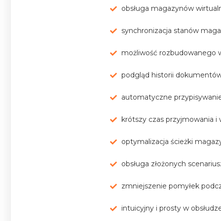
obsługa magazynów wirtua
synchronizacja stanów mag
możliwość rozbudowanego w
podgląd historii dokument
automatyczne przypisywan
krótszy czas przyjmowania 
optymalizacja ścieżki magaz
obsługa złożonych scenari
zmniejszenie pomyłek podc
intuicyjny i prosty w obsłudz