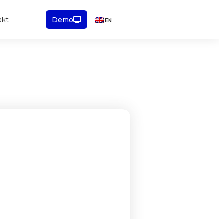
akt
Demo
EN