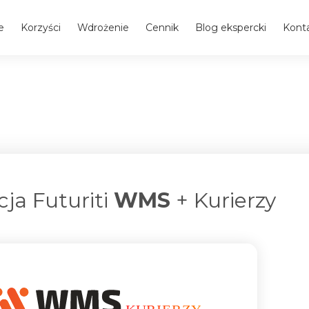
e
Korzyści
Wdrożenie
Cennik
Blog ekspercki
Kont
cja Futuriti
WMS
+ Kurierzy