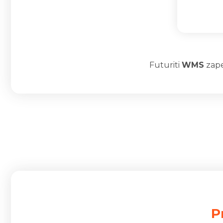
Futuriti
WMS
zape
P