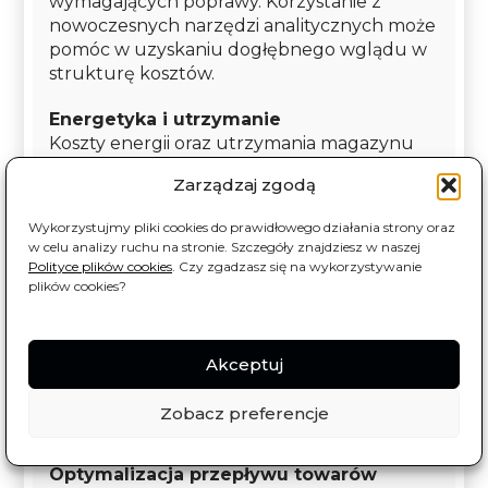
wymagających poprawy. Korzystanie z
nowoczesnych narzędzi analitycznych może
pomóc w uzyskaniu dogłębnego wglądu w
strukturę kosztów.
Energetyka i utrzymanie
Koszty energii oraz utrzymania magazynu
często stanowią znaczącą część wydatków.
Zarządzaj zgodą
Inwestycje w energooszczędne rozwiązania,
takie jak LED czy systemy zarządzania
Wykorzystujmy pliki cookies do prawidłowego działania strony oraz
energią, mogą przynieść znaczące
w celu analizy ruchu na stronie. Szczegóły znajdziesz w naszej
oszczędności w dłuższej perspektywie.
Polityce plików cookies
. Czy zgadzasz się na wykorzystywanie
plików cookies?
Automatyzacja procesów
Wprowadzenie automatyzacji w kluczowych
obszarach magazynu może znacząco
Akceptuj
obniżyć koszty operacyjne, redukując
potrzebę pracy manualnej i zmniejszając
Zobacz preferencje
ryzyko błędów.
Optymalizacja przepływu towarów