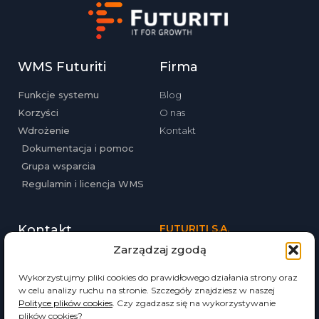
WMS Futuriti
Firma
Funkcje systemu
Blog
Korzyści
O nas
Wdrożenie
Kontakt
Dokumentacja i pomoc
Grupa wsparcia
Regulamin i licencja WMS
Kontakt
FUTURITI S.A.
Zarządzaj zgodą
ul. Babińskiego 69
Tel. (12) 357-20-02
30-393 Kraków
Email: biuro@futuriti.pl
futuriti.pl
Wykorzystujmy pliki cookies do prawidłowego działania strony oraz
w celu analizy ruchu na stronie. Szczegóły znajdziesz w naszej
Polityce plików cookies
. Czy zgadzasz się na wykorzystywanie
plików cookies?