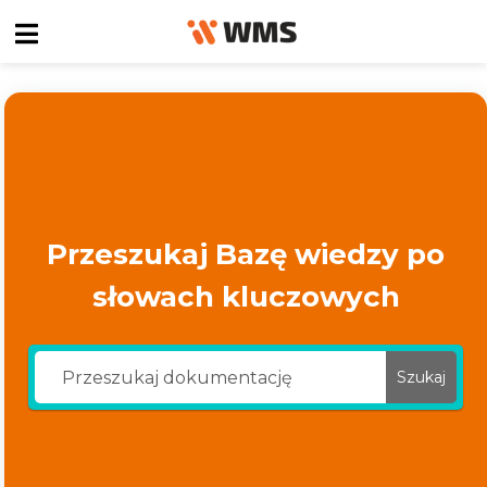
Przeszukaj Bazę wiedzy po
słowach kluczowych
Szukaj