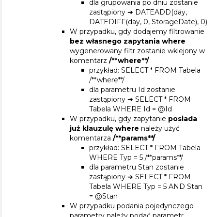
dla grupowania po dniu zostanie
zastąpiony ➔ DATEADD(day,
DATEDIFF(day, 0, StorageDate), 0)
W przypadku, gdy dodajemy filtrowanie
bez własnego zapytania where
wygenerowany filtr zostanie wklejony w
komentarz
/**where**/
przykład: SELECT * FROM Tabela
/**where**/
dla parametru Id zostanie
zastąpiony ➔ SELECT * FROM
Tabela WHERE Id = @Id
W przypadku, gdy zapytanie
posiada
już klauzulę where
należy użyć
komentarza
/**params**/
przykład: SELECT * FROM Tabela
WHERE Typ = 5 /**params**/
dla parametru Stan zostanie
zastąpiony ➔ SELECT * FROM
Tabela WHERE Typ = 5 AND Stan
= @Stan
W przypadku podania pojedynczego
parametry należy podać parametr