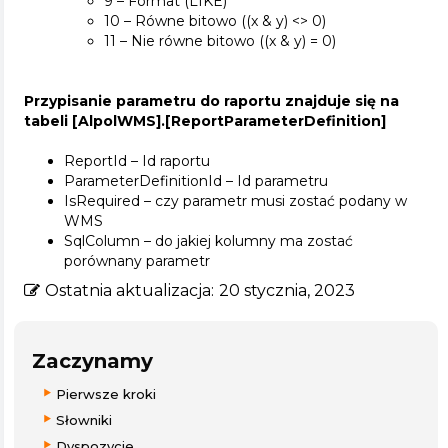
9 – Format (LIKE)
10 – Równe bitowo ((x & y) <> 0)
11 – Nie równe bitowo ((x & y) = 0)
Przypisanie parametru do raportu znajduje się na
tabeli [AlpolWMS].[ReportParameterDefinition]
ReportId – Id raportu
ParameterDefinitionId – Id parametru
IsRequired – czy parametr musi zostać podany w
WMS
SqlColumn – do jakiej kolumny ma zostać
porównany parametr
Ostatnia aktualizacja:
20 stycznia, 2023
Zaczynamy
Pierwsze kroki
Słowniki
Dyspozycje