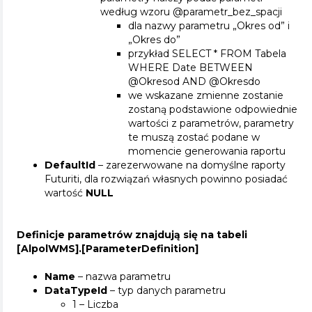
według wzoru @parametr_bez_spacji
dla nazwy parametru „Okres od” i
„Okres do”
przykład SELECT * FROM Tabela
WHERE Date BETWEEN
@Okresod AND @Okresdo
we wskazane zmienne zostanie
zostaną podstawione odpowiednie
wartości z parametrów, parametry
te muszą zostać podane w
momencie generowania raportu
DefaultId
– zarezerwowane na domyślne raporty
Futuriti, dla rozwiązań własnych powinno posiadać
wartość
NULL
Definicje parametrów znajdują się na tabeli
[AlpolWMS].[ParameterDefinition]
Name
– nazwa parametru
DataTypeId
– typ danych parametru
1 – Liczba