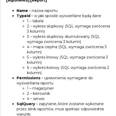
[AlpolWMS].[Report]
Name
– nazwa raportu
TypeId
– w jaki sposób wyświetlane będą dane
1 – tabela
2 – wykres słupkowy (SQL wymaga zwrócenia
3 kolumn)
3 – wykres słupkowy skumulowany (SQL
wymaga zwrócenia 3 kolumn)
4 – mapa cieplna (SQL wymaga zwrócenia 3
kolumn)
5 – wykres liniowy (SQL wymaga zwrócenia 3
kolumn)
6 – wykres kołowy (SQL wymaga zwrócenia 2
kolumn)
Permissions
– uprawnienia wymagane do
wyświetlania raportu
1 – magazynier
2 – kierownik
4 – serwis
SqlQuery
– zapytanie, które zostanie wykonane
przez silnik raportów, musi spełniać odpowiednie
warunki