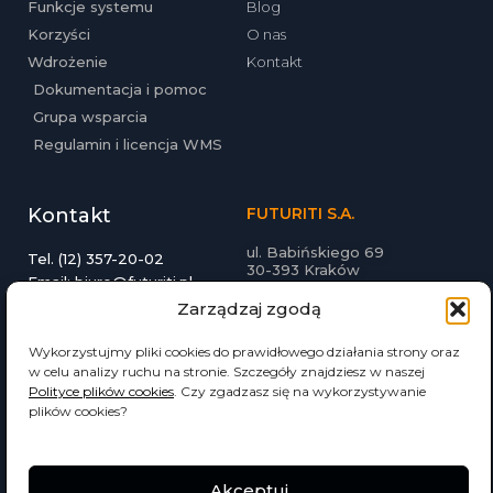
Funkcje systemu
Blog
Korzyści
O nas
Wdrożenie
Kontakt
Dokumentacja i pomoc
Grupa wsparcia
Regulamin i licencja WMS
Kontakt
FUTURITI S.A.
ul. Babińskiego 69
Tel. (12) 357-20-02
30-393 Kraków
Email: biuro@futuriti.pl
futuriti.pl
Zarządzaj zgodą
Wykorzystujmy pliki cookies do prawidłowego działania strony oraz
w celu analizy ruchu na stronie. Szczegóły znajdziesz w naszej
Polityce plików cookies
. Czy zgadzasz się na wykorzystywanie
plików cookies?
© 2022 Wszelkie prawa zastrzeżone
Akceptuj