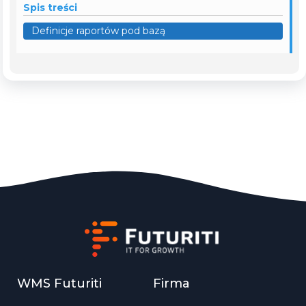
Spis treści
Definicje raportów pod bazą
WMS Futuriti
Firma