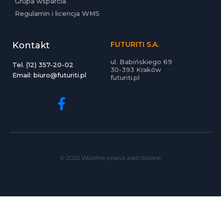
Grupa wsparcia
Regulamin i licencja WMS
Kontakt
FUTURITI S.A.
ul. Babińskiego 69
Tel. (12) 357-20-02
30-393 Kraków
Email: biuro@futuriti.pl
futuriti.pl
© 2022 Wszelkie prawa zastrzeżone