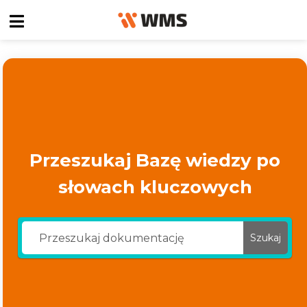
Przeszukaj Bazę wiedzy po
słowach kluczowych
Szukaj