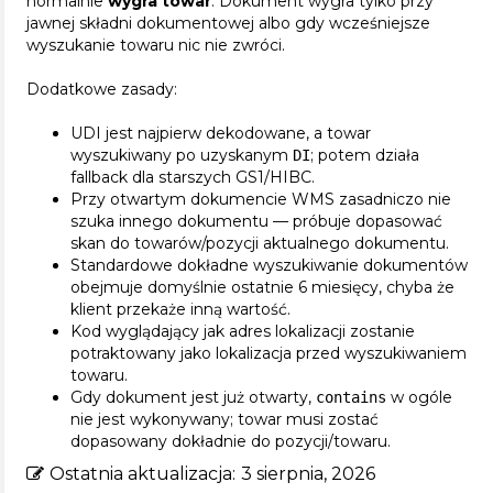
normalnie
wygra towar
. Dokument wygra tylko przy
jawnej składni dokumentowej albo gdy wcześniejsze
wyszukanie towaru nic nie zwróci.
Dodatkowe zasady:
UDI jest najpierw dekodowane, a towar
wyszukiwany po uzyskanym
; potem działa
DI
fallback dla starszych GS1/HIBC.
Przy otwartym dokumencie WMS zasadniczo nie
szuka innego dokumentu — próbuje dopasować
skan do towarów/pozycji aktualnego dokumentu.
Standardowe dokładne wyszukiwanie dokumentów
obejmuje domyślnie ostatnie 6 miesięcy, chyba że
klient przekaże inną wartość.
Kod wyglądający jak adres lokalizacji zostanie
potraktowany jako lokalizacja przed wyszukiwaniem
towaru.
Gdy dokument jest już otwarty,
w ogóle
contains
nie jest wykonywany; towar musi zostać
dopasowany dokładnie do pozycji/towaru.
Ostatnia aktualizacja:
3 sierpnia, 2026