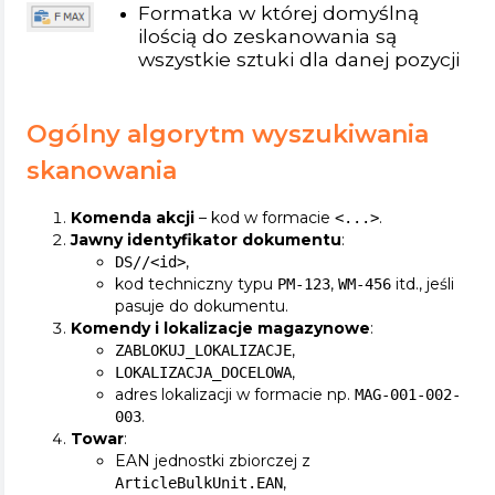
Formatka w której domyślną
ilością do zeskanowania są
wszystkie sztuki dla danej pozycji
Ogólny algorytm wyszukiwania
skanowania
Komenda akcji
– kod w formacie
.
<...>
Jawny identyfikator dokumentu
:
,
DS//<id>
kod techniczny typu
,
itd., jeśli
PM-123
WM-456
pasuje do dokumentu.
Komendy i lokalizacje magazynowe
:
,
ZABLOKUJ_LOKALIZACJE
,
LOKALIZACJA_DOCELOWA
adres lokalizacji w formacie np.
MAG-001-002-
.
003
Towar
:
EAN jednostki zbiorczej z
,
ArticleBulkUnit.EAN