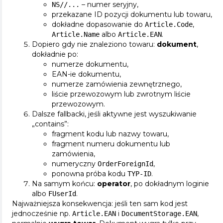
– numer seryjny,
NS//...
przekazane ID pozycji dokumentu lub towaru,
dokładne dopasowanie do
,
Article.Code
albo
.
Article.Name
Article.EAN
Dopiero gdy nie znaleziono towaru:
dokument
,
dokładnie po:
numerze dokumentu,
EAN-ie dokumentu,
numerze zamówienia zewnętrznego,
liście przewozowym lub zwrotnym liście
przewozowym.
Dalsze fallbacki, jeśli aktywne jest wyszukiwanie
„contains”:
fragment kodu lub nazwy towaru,
fragment numeru dokumentu lub
zamówienia,
numeryczny
,
OrderForeignId
ponowna próba kodu
.
TYP-ID
Na samym końcu:
operator
, po dokładnym loginie
albo
.
FUserId
Najważniejsza konsekwencja: jeśli ten sam kod jest
jednocześnie np.
i
,
Article.EAN
DocumentStorage.EAN