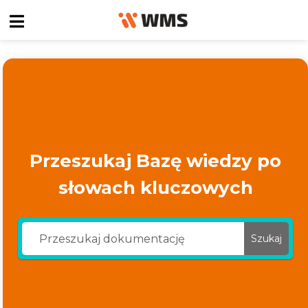
Przeszukaj Bazę wiedzy po
słowach kluczowych
Szukaj