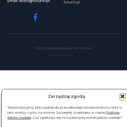
Email: biuro@futuriti.pl
futuriti.pl
© 2022 Wszelkie prawa zastrzeżone
Zarządzaj zgodą
Wykorzystujmy pliki cookies do prawidłowego działania strony oraz w
celu analizy ruchu na stronie. Szczegóły znajdziesz w naszej
Polityce
plików cookies
. Czy zgadzasz się na wykorzystywanie plików cookies?