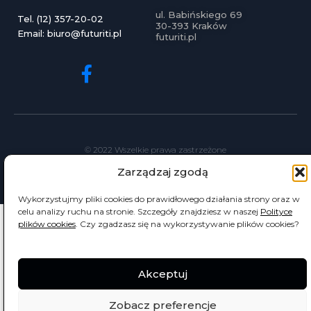
ul. Babińskiego 69
Tel. (12) 357-20-02
30-393 Kraków
Email: biuro@futuriti.pl
futuriti.pl
© 2022 Wszelkie prawa zastrzeżone
Zarządzaj zgodą
Wykorzystujmy pliki cookies do prawidłowego działania strony oraz w
celu analizy ruchu na stronie. Szczegóły znajdziesz w naszej
Polityce
plików cookies
. Czy zgadzasz się na wykorzystywanie plików cookies?
Akceptuj
Zobacz preferencje