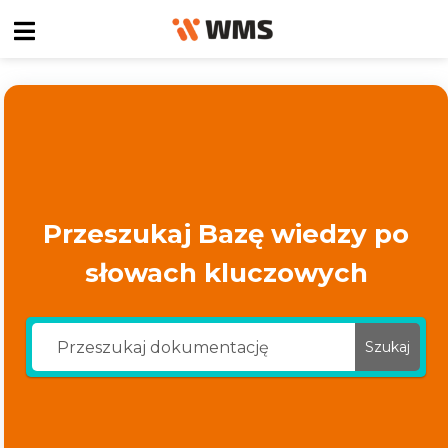
Przeszukaj Bazę wiedzy po
słowach kluczowych
Szukaj