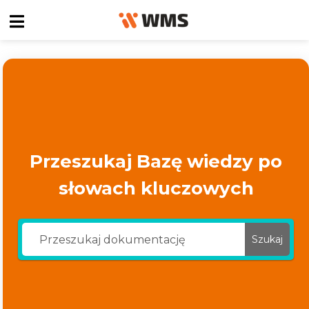
Przeszukaj Bazę wiedzy po
słowach kluczowych
Szukaj