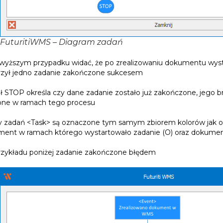
FuturitiWMS – Diagram zadań
yższym przypadku widać, że po zrealizowaniu dokumentu wyst
zył jedno zadanie zakończone sukcesem
 STOP określa czy dane zadanie zostało już zakończone, jego br
one w ramach tego procesu
 zadań <Task> są oznaczone tym samym zbiorem kolorów jak 
ent w ramach którego wystartowało zadanie (O) oraz dokument
rzykładu poniżej zadanie zakończone błędem