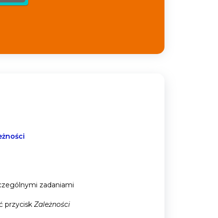
eżności
zczególnymi zadaniami
ąć przycisk
Zależności