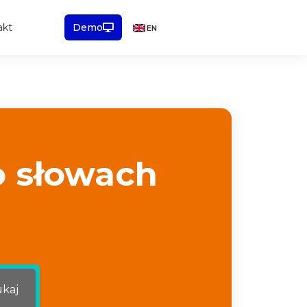
akt
Demo
EN
o słowach
kaj