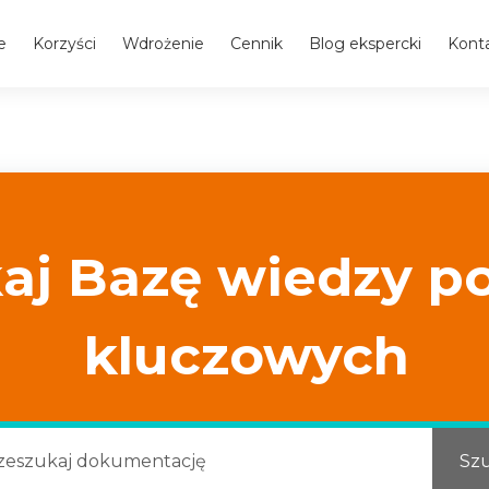
e
Korzyści
Wdrożenie
Cennik
Blog ekspercki
Kont
aj Bazę wiedzy p
kluczowych
Szu