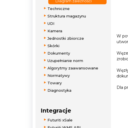
Diagram zależności
Techniczne
Struktura magazynu
UDI
Kamera
W pow
Jednostki zbiorcze
utwor
Skórki
Węzeł
Dokumenty
zrobi
Uzupełnianie norm
Algorytmy zaawansowane
Węzły
Normatywy
dokum
Towary
Dla p
Diagnostyka
Integracje
Futuriti xSale
Futuriti WMS API