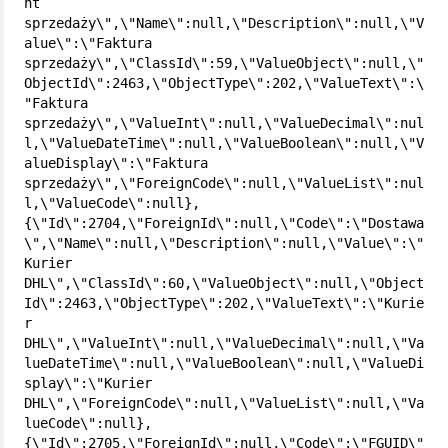
nt 
sprzedaży\",\"Name\":null,\"Description\":null,\"V
alue\":\"Faktura 
sprzedaży\",\"ClassId\":59,\"ValueObject\":null,\"
ObjectId\":2463,\"ObjectType\":202,\"ValueText\":\
"Faktura 
sprzedaży\",\"ValueInt\":null,\"ValueDecimal\":nul
l,\"ValueDateTime\":null,\"ValueBoolean\":null,\"V
alueDisplay\":\"Faktura 
sprzedaży\",\"ForeignCode\":null,\"ValueList\":nul
l,\"ValueCode\":null},
{\"Id\":2704,\"ForeignId\":null,\"Code\":\"Dostawa
\",\"Name\":null,\"Description\":null,\"Value\":\"
Kurier 
DHL\",\"ClassId\":60,\"ValueObject\":null,\"Object
Id\":2463,\"ObjectType\":202,\"ValueText\":\"Kurie
r 
DHL\",\"ValueInt\":null,\"ValueDecimal\":null,\"Va
lueDateTime\":null,\"ValueBoolean\":null,\"ValueDi
splay\":\"Kurier 
DHL\",\"ForeignCode\":null,\"ValueList\":null,\"Va
lueCode\":null},
{\"Id\":2705,\"ForeignId\":null,\"Code\":\"FGUID\"