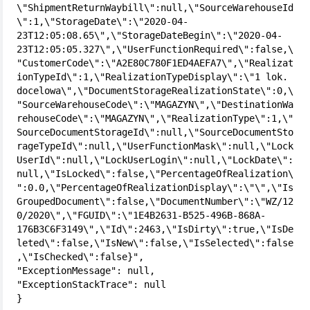
\"ShipmentReturnWaybill\":null,\"SourceWarehouseId
\":1,\"StorageDate\":\"2020-04-
23T12:05:08.65\",\"StorageDateBegin\":\"2020-04-
23T12:05:05.327\",\"UserFunctionRequired\":false,\
"CustomerCode\":\"A2E80C780F1ED4AEFA7\",\"Realizat
ionTypeId\":1,\"RealizationTypeDisplay\":\"1 lok. 
docelowa\",\"DocumentStorageRealizationState\":0,\
"SourceWarehouseCode\":\"MAGAZYN\",\"DestinationWa
rehouseCode\":\"MAGAZYN\",\"RealizationType\":1,\"
SourceDocumentStorageId\":null,\"SourceDocumentSto
rageTypeId\":null,\"UserFunctionMask\":null,\"Lock
UserId\":null,\"LockUserLogin\":null,\"LockDate\":
null,\"IsLocked\":false,\"PercentageOfRealization\
":0.0,\"PercentageOfRealizationDisplay\":\"\",\"Is
GroupedDocument\":false,\"DocumentNumber\":\"WZ/12
0/2020\",\"FGUID\":\"1E4B2631-B525-496B-868A-
176B3C6F3149\",\"Id\":2463,\"IsDirty\":true,\"IsDe
leted\":false,\"IsNew\":false,\"IsSelected\":false
,\"IsChecked\":false}",

"ExceptionMessage": null,

"ExceptionStackTrace": null

}
