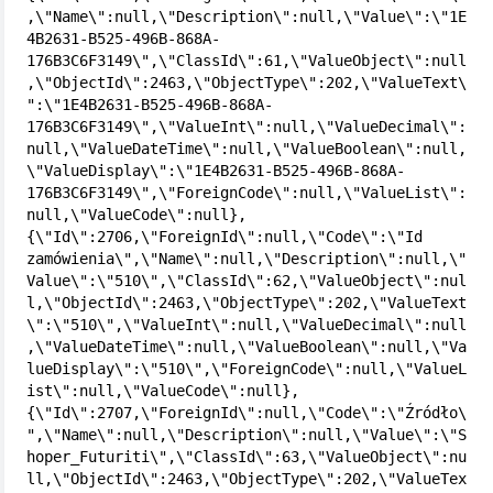
,\"Name\":null,\"Description\":null,\"Value\":\"1E
4B2631-B525-496B-868A-
176B3C6F3149\",\"ClassId\":61,\"ValueObject\":null
,\"ObjectId\":2463,\"ObjectType\":202,\"ValueText\
":\"1E4B2631-B525-496B-868A-
176B3C6F3149\",\"ValueInt\":null,\"ValueDecimal\":
null,\"ValueDateTime\":null,\"ValueBoolean\":null,
\"ValueDisplay\":\"1E4B2631-B525-496B-868A-
176B3C6F3149\",\"ForeignCode\":null,\"ValueList\":
null,\"ValueCode\":null},
{\"Id\":2706,\"ForeignId\":null,\"Code\":\"Id 
zamówienia\",\"Name\":null,\"Description\":null,\"
Value\":\"510\",\"ClassId\":62,\"ValueObject\":nul
l,\"ObjectId\":2463,\"ObjectType\":202,\"ValueText
\":\"510\",\"ValueInt\":null,\"ValueDecimal\":null
,\"ValueDateTime\":null,\"ValueBoolean\":null,\"Va
lueDisplay\":\"510\",\"ForeignCode\":null,\"ValueL
ist\":null,\"ValueCode\":null},
{\"Id\":2707,\"ForeignId\":null,\"Code\":\"Źródło\
",\"Name\":null,\"Description\":null,\"Value\":\"S
hoper_Futuriti\",\"ClassId\":63,\"ValueObject\":nu
ll,\"ObjectId\":2463,\"ObjectType\":202,\"ValueTex