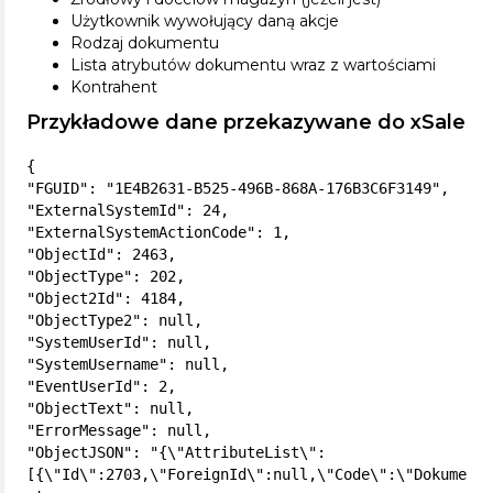
Użytkownik wywołujący daną akcje
Rodzaj dokumentu
Lista atrybutów dokumentu wraz z wartościami
Kontrahent
Przykładowe dane przekazywane do xSale
{

"FGUID": "1E4B2631-B525-496B-868A-176B3C6F3149",

"ExternalSystemId": 24,

"ExternalSystemActionCode": 1,

"ObjectId": 2463,

"ObjectType": 202,

"Object2Id": 4184,

"ObjectType2": null,

"SystemUserId": null,

"SystemUsername": null,

"EventUserId": 2,

"ObjectText": null,

"ErrorMessage": null,

"ObjectJSON": "{\"AttributeList\":
[{\"Id\":2703,\"ForeignId\":null,\"Code\":\"Dokume