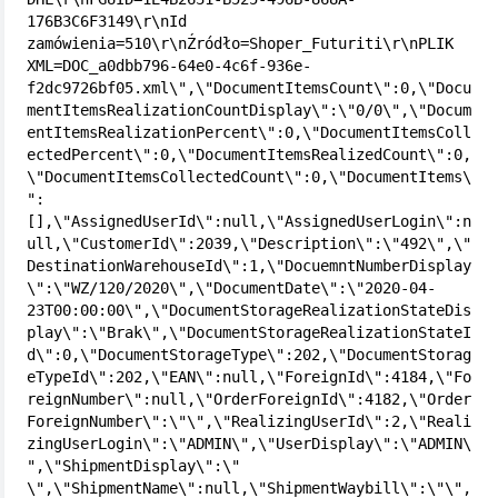
176B3C6F3149\r\nId 
zamówienia=510\r\nŹródło=Shoper_Futuriti\r\nPLIK 
XML=DOC_a0dbb796-64e0-4c6f-936e-
f2dc9726bf05.xml\",\"DocumentItemsCount\":0,\"Docu
mentItemsRealizationCountDisplay\":\"0/0\",\"Docum
entItemsRealizationPercent\":0,\"DocumentItemsColl
ectedPercent\":0,\"DocumentItemsRealizedCount\":0,
\"DocumentItemsCollectedCount\":0,\"DocumentItems\
":
[],\"AssignedUserId\":null,\"AssignedUserLogin\":n
ull,\"CustomerId\":2039,\"Description\":\"492\",\"
DestinationWarehouseId\":1,\"DocuemntNumberDisplay
\":\"WZ/120/2020\",\"DocumentDate\":\"2020-04-
23T00:00:00\",\"DocumentStorageRealizationStateDis
play\":\"Brak\",\"DocumentStorageRealizationStateI
d\":0,\"DocumentStorageType\":202,\"DocumentStorag
eTypeId\":202,\"EAN\":null,\"ForeignId\":4184,\"Fo
reignNumber\":null,\"OrderForeignId\":4182,\"Order
ForeignNumber\":\"\",\"RealizingUserId\":2,\"Reali
zingUserLogin\":\"ADMIN\",\"UserDisplay\":\"ADMIN\
",\"ShipmentDisplay\":\" 
\",\"ShipmentName\":null,\"ShipmentWaybill\":\"\",