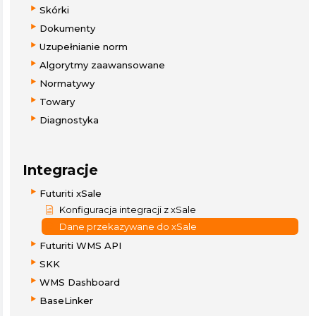
Skórki
Dokumenty
Uzupełnianie norm
Algorytmy zaawansowane
Normatywy
Towary
Diagnostyka
Integracje
Futuriti xSale
Konfiguracja integracji z xSale
Dane przekazywane do xSale
Futuriti WMS API
SKK
WMS Dashboard
BaseLinker