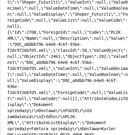
t\":\"Shoper_Futuriti\",\"ValueInt\":null,\"ValueD
ecimal\":null,\"ValueDateTime\":null,\"ValueBoolea
n\":null,\"ValueDisplay\":\"Shoper_Futuriti\",\"Fo
reignCode\":null,\"ValueList\":null,\"ValueCode\":
null},
{\"Id\":2708,\"ForeignId\":null,\"Code\":\"PLIK 
XML\",\"Name\":null,\"Description\":null,\"Value\"
:\"DOC_a0dbb796-64e0-4c6f-936e-
f2dc9726bf05.xml\",\"ClassId\":58,\"ValueObject\":
null,\"ObjectId\":2463,\"ObjectType\":202,\"ValueT
ext\":\"DOC_a0dbb796-64e0-4c6f-936e-
f2dc9726bf05.xml\",\"ValueInt\":null,\"ValueDecima
l\":null,\"ValueDateTime\":null,\"ValueBoolean\":n
ull,\"ValueDisplay\":\"DOC_a0dbb796-64e0-4c6f-
936e-
f2dc9726bf05.xml\",\"ForeignCode\":null,\"ValueLis
t\":null,\"ValueCode\":null}],\"AttributeCodeListD
isplay\":\"Dokument 
sprzedaży\r\nDostawa\r\nFGUID\r\nId 
zamówienia\r\nŹródło\r\nPLIK 
XML\",\"AttributeListDisplay\":\"Dokument 
sprzedaży=Faktura sprzedaży\r\nDostawa=Kurier 
DHL\r\nFGUID=1E4B2631-B525-496B-868A-