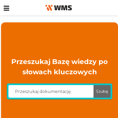
Przeszukaj Bazę wiedzy po
słowach kluczowych
Szukaj