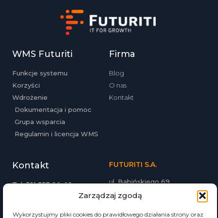
WMS Futuriti
Firma
Funkcje systemu
Blog
Korzyści
O nas
Wdrożenie
Kontakt
Dokumentacja i pomoc
Grupa wsparcia
Regulamin i licencja WMS
Kontakt
FUTURITI S.A.
ul. Babińskiego 69
Tel. (12) 357-20-02
30-393 Kraków
Email: biuro@futuriti.pl
Zarządzaj zgodą
futuriti.pl
Wykorzystujmy pliki cookies do prawidłowego działania strony oraz