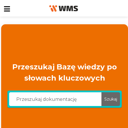
Przeszukaj Bazę wiedzy po
słowach kluczowych
Szukaj