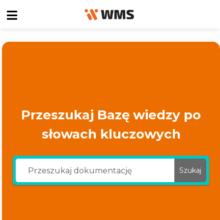
Przeszukaj Bazę wiedzy po
słowach kluczowych
Szukaj