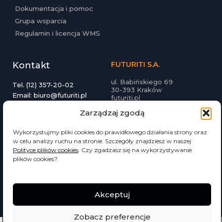
Dokumentacja i pomoc
Grupa wsparcia
Regulamin i licencja WMS
Kontakt
FUTURITI S.A.
ul. Babińskiego 69
Tel. (12) 357-20-02
30-393 Kraków
Email: biuro@futuriti.pl
futuriti.pl
Zarządzaj zgodą
Wykorzystujmy pliki cookies do prawidłowego działania strony oraz
w celu analizy ruchu na stronie. Szczegóły znajdziesz w naszej
Polityce plików cookies
. Czy zgadzasz się na wykorzystywanie
plików cookies?
© 2022 Wszelkie prawa zastrzeżone
Akceptuj
Zobacz preferencje