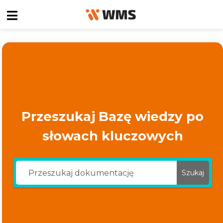
Przeszukaj Bazę wiedzy po
słowach kluczowych
Szukaj