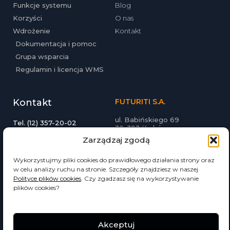
Funkcje systemu
Blog
Korzyści
O nas
Wdrożenie
Kontakt
Dokumentacja i pomoc
Grupa wsparcia
Regulamin i licencja WMS
Kontakt
FUTURITI S.A.
ul. Babińskiego 69
Tel. (12) 357-20-02
30-393 Kraków
Email: biuro@futuriti.pl
futuriti.pl
Zarządzaj zgodą
Wykorzystujmy pliki cookies do prawidłowego działania strony oraz
w celu analizy ruchu na stronie. Szczegóły znajdziesz w naszej
Polityce plików cookies
. Czy zgadzasz się na wykorzystywanie
plików cookies?
© 2022 Wszelkie prawa zastrzeżone
Akceptuj