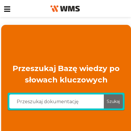
Przeszukaj Bazę wiedzy po
słowach kluczowych
Szukaj