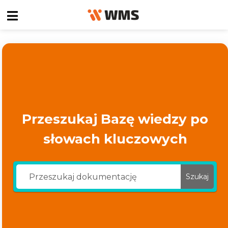
Przeszukaj Bazę wiedzy po
słowach kluczowych
Szukaj