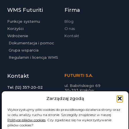
WMS Futuriti
Firma
Funkcje systemu
Blog
Korzyści
O nas
Wdrożenie
Kontakt
Dokumentacja i pomoc
Grupa wsparcia
Regulamin i licencja WMS
Kontakt
FUTURITI S.A.
ul. Babińskiego 69
Tel. (12) 357-20-02
30-393 Kraków
Email: biuro@futuriti.pl
futuriti.pl
Zarządzaj zgodą
Wykorzystujmy pliki cookies do prawidłowego działania strony oraz
w celu analizy ruchu na stronie. Szczegóły znajdziesz w naszej
Polityce plików cookies
. Czy zgadzasz się na wykorzystywanie
plików cookies?